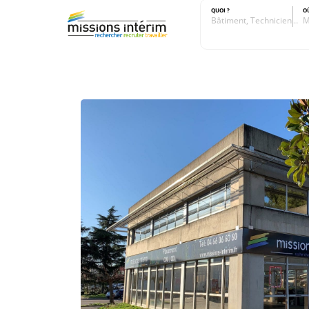
QUOI ?
O
Bâtiment, Technicien…
M