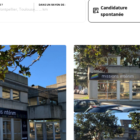
Ù ?
DANS UN RAYON DE :
Candidature
ontpellier, Toulouse…
… km
spontanée