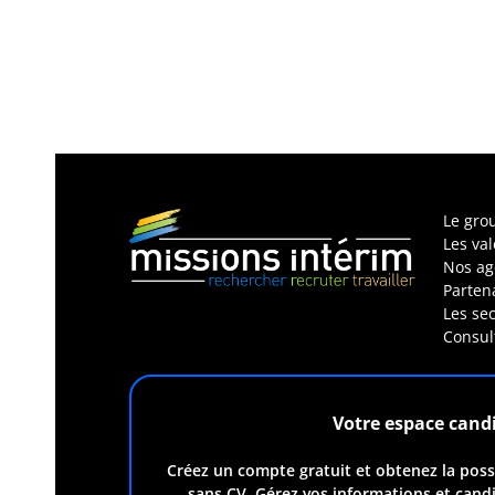
Le gro
Les va
Nos ag
Parten
Les sec
Consul
Votre espace cand
Créez un compte gratuit et obtenez la possi
sans CV. Gérez vos informations et cand