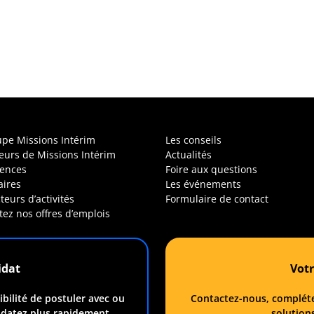
upe Missions Intérim
Les conseils
leurs de Missions Intérim
Actualités
ences
Foire aux questions
aires
Les événements
teurs d’activités
Formulaire de contact
tez nos offres d’emplois
idat
Votr
bilité de postuler avec ou
Contactez-nous, compléte
idatez plus rapidement.
solution