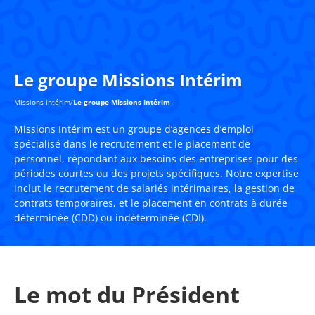
Le groupe Missions Intérim
Missions intérim
/
Le groupe Missions Intérim
Missions Intérim est un groupe d’agences d’emploi
spécialisé dans le recrutement et le placement de
personnel, répondant aux besoins des entreprises pour des
périodes courtes ou des projets spécifiques. Notre expertise
inclut le recrutement de salariés intérimaires, la gestion de
contrats temporaires, et le placement en contrats à durée
déterminée (CDD) ou indéterminée (CDI).
Le mot du Président