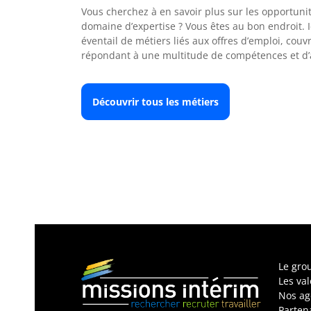
Vous cherchez à en savoir plus sur les opportuni
domaine d’expertise ? Vous êtes au bon endroit. I
éventail de métiers liés aux offres d’emploi, couv
répondant à une multitude de compétences et d’a
Découvrir tous les métiers
Le gro
Les va
Nos ag
Parten