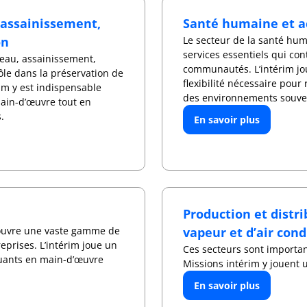
, assainissement,
Santé humaine et ac
on
Le secteur de la santé hum
services essentiels qui con
’eau, assainissement,
communautés. L’intérim jou
ôle dans la préservation de
flexibilité nécessaire pou
rim y est indispensable
des environnements souvent
ain-d’œuvre tout en
.
En savoir plus
Production et distrib
 couvre une vaste gamme de
vapeur et d’air con
reprises. L’intérim joue un
Ces secteurs sont importan
tuants en main-d’œuvre
Missions intérim y jouent 
En savoir plus