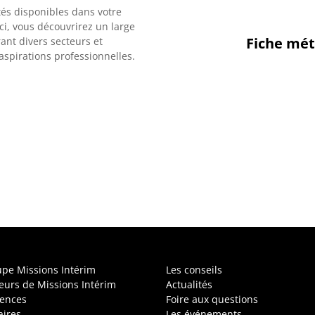
tés disponibles dans votre
ci, vous découvrirez un large
Fiche mét
rant divers secteurs et
spirations professionnelles.
upe Missions Intérim
Les conseils
leurs de Missions Intérim
Actualités
ences
Foire aux questions
aires
Les événements