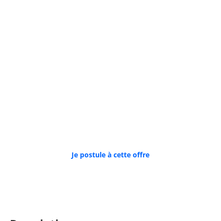
Récapitulatif de la mission
EXPÉRIENCE SOUHAITÉE :
3 ans
LIEU DE TRAVAIL :
Toulouse (31)
SECTEUR D’ACTIVITÉ :
Transports et entreposage
Je postule à cette offre