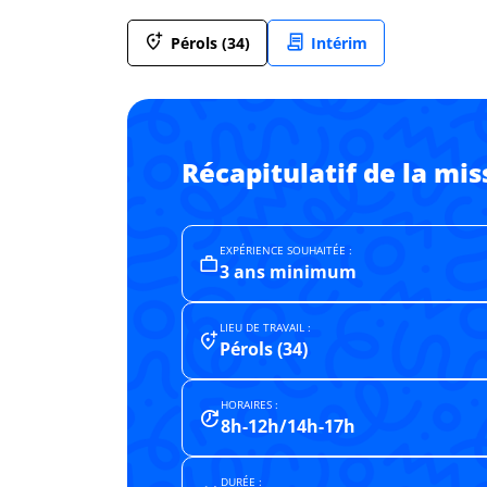
Pérols (34)
Intérim
Récapitulatif de la mis
EXPÉRIENCE SOUHAITÉE :
3 ans minimum
LIEU DE TRAVAIL :
Pérols (34)
HORAIRES :
8h-12h/14h-17h
DURÉE :