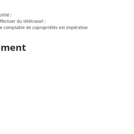
lité ;
fectuer du télétravail ;
ue comptable de copropriétés est impérative
ement