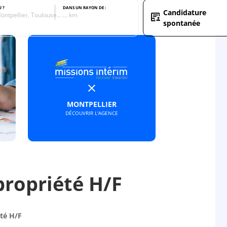
Ù ?
DANS UN RAYON DE :
Candidature
ontpellier, Toulouse…
… km
spontanée
MONTPELLIER
DÉCOUVRIR L'AGENCE
ropriété H/F
té H/F