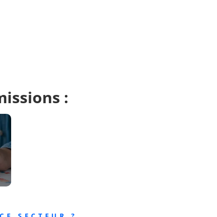
issions :
CE SECTEUR ?