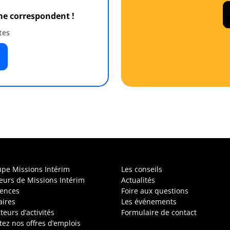
 me correspondent !
tes
upe Missions Intérim
Les conseils
leurs de Missions Intérim
Actualités
ences
Foire aux questions
aires
Les événements
teurs d’activités
Formulaire de contact
tez nos offres d’emplois