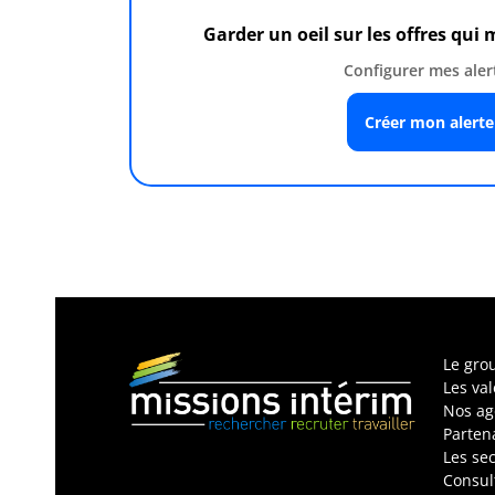
Garder un oeil sur les offres qui
Configurer mes aler
Créer mon alerte
Le gro
Les va
Nos ag
Parten
Les sec
Consul