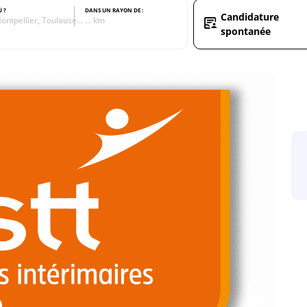
Ù ?
DANS UN RAYON DE :
Candidature
ontpellier, Toulouse…
… km
spontanée