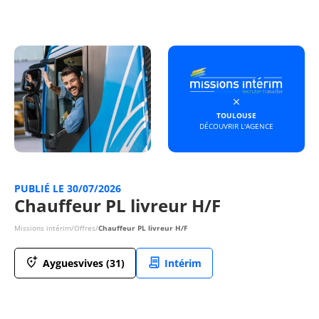
TOULOUSE
DÉCOUVRIR L'AGENCE
PUBLIÉ LE 30/07/2026
Chauffeur PL livreur H/F
Missions intérim
/
Offres
/
Chauffeur PL livreur H/F
Ayguesvives (31)
Intérim