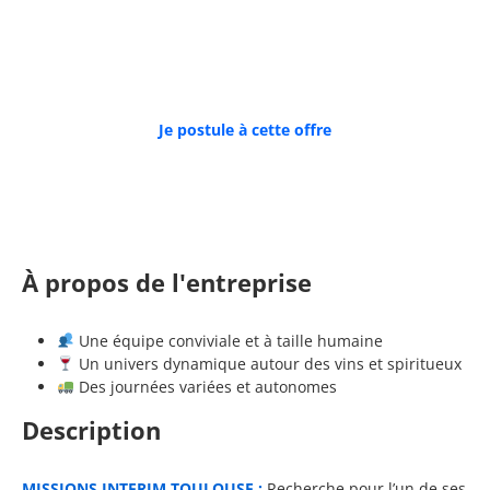
SECTEUR D’ACTIVITÉ :
Commerce; réparation d'automobiles et de
motocycles
Je postule à cette offre
À propos de l'entreprise
Une équipe conviviale et à taille humaine
Un univers dynamique autour des vins et spiritueux
Des journées variées et autonomes
Description
MISSIONS INTERIM TOULOUSE :
Recherche pour l’un de ses