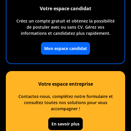
Votre espace candidat
Créez un compte gratuit et obtenez la possibilité
de postuler avec ou sans CV. Gérez vos
informations et candidatez plus rapidement.
Mon espace candidat
Votre espace entreprise
Contactez-nous, complétez notre formulaire et
consultez toutes nos solutions pour vous
accompagner !
nuer sans accepter
t c'est nous...
En savoir plus
 Cookies !