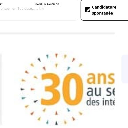
Ù ?
DANS UN RAYON DE :
Candidature
ontpellier, Toulouse…
… km
spontanée