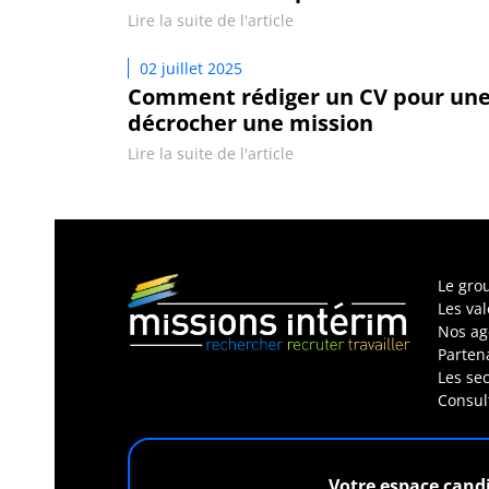
Lire la suite de l'article
02 juillet 2025
Comment rédiger un CV pour une a
décrocher une mission
Lire la suite de l'article
Le gro
Les va
Nos ag
Parten
Les sec
Consul
Votre espace cand